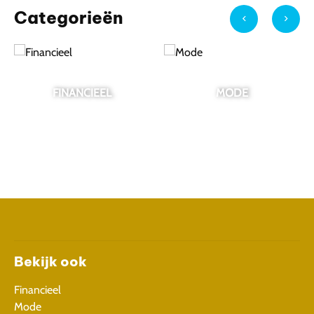
Categorieën
EL
MODE
TUIN
Bekijk ook
Financieel
Mode