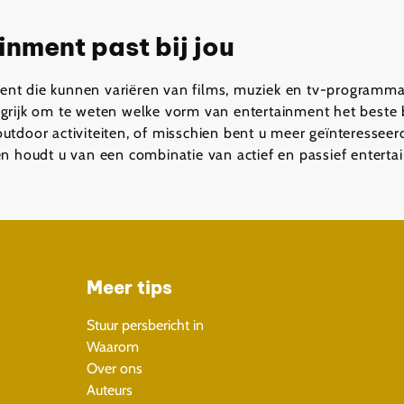
nment past bij jou
nment die kunnen variëren van films, muziek en tv-programma
rijk om te weten welke vorm van entertainment het beste bi
door activiteiten, of misschien bent u meer geïnteresseerd
n houdt u van een combinatie van actief en passief enterta
Meer tips
Stuur persbericht in
Waarom
Over ons
Auteurs